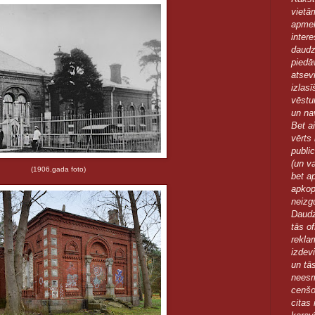
vietā
apmek
inter
daudz
piedā
atsev
izlas
vēstu
un nav
Bet ai
vērts 
publi
(un v
(1906.gada foto)
bet ap
apkopo
neizg
Daudzi
tās o
rekla
izdev
un tā
neesm
cenšo
citas 