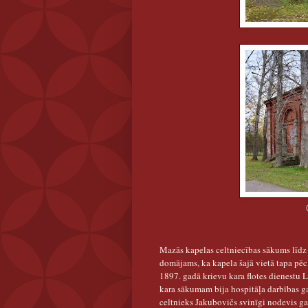
(Fotografēts 2024.g
Mazās kapelas celtniecības sākums līdz š
domājams, ka kapela šajā vietā tapa pēc
1897. gadā krievu kara flotes dienestu L
kara sākumam bija hospitāļa darbības ga
celtnieks Jakubovičs svinīgi nodevis ga