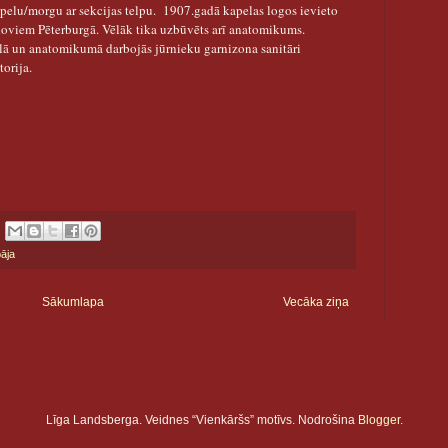
apelu/morgu ar sekcijas telpu.
1907.gadā kapelas logos ievieto
roloviem Pēterburgā. Vēlāk tika uzbūvēts arī anatomikums.
lā un anatomikumā darbojās jūrnieku garnizona sanitāri
torija.
pāja
Sākumlapa
Vecāka ziņa
Līga Landsberga. Veidnes “Vienkāršs” motīvs. Nodrošina
Blogger
.