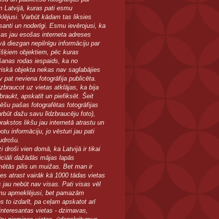
m Latvijā, kuras pati esmu
lējusi. Varbūt kādam tas liksies
esanti un noderīgi. Esmu ievērojusi, ka
as jau esošas interneta adreses
vā diezgan nepilnīgu informāciju par
išķiem objektiem, pēc kuras
īšanas rodas iespaids, ka no
riskā objekta nekas nav saglabājies
 pat neviena fotogrāfija publicēta.
zbraucot uz vietas atklājas, ka bija
braukt, apskatīt un piefiksēt. Šeit
cēšu pašas fotografētas fotogrāfijas
arbūt dažu savu līdzbraucēju foto),
rakstos likšu jau internetā atrastu un
tu informāciju, jo vēsturi jau pati
udrošu.
 droši vien domā, ka Latvijā ir tikai
ficiāli dažādās mājas lapās
mētās pilis un muižas. Bet man ir
ies atrast vairāk kā 1000 tādas vietas
s jau nebūt nav visas. Pati visas vēl
u apmeklējusi, bet pamazām
s to izdarīt, pa ceļam apskatot arī
interesantas vietas - dzirnavas,