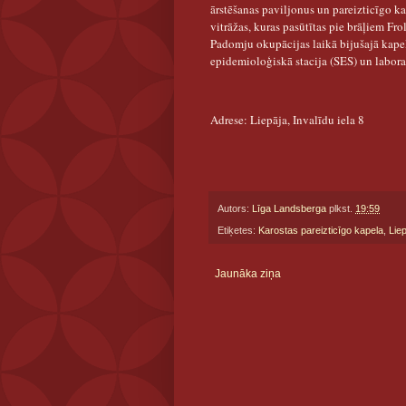
ārstēšanas paviljonus un pareizticīgo k
vitrāžas, kuras pasūtītas pie brāļiem F
Padomju okupācijas laikā bijušajā kape
epidemioloģiskā stacija (SES) un labora
Adrese: Liepāja, Invalīdu iela 8
Autors:
Līga Landsberga
plkst.
19:59
Etiķetes:
Karostas pareizticīgo kapela
,
Lie
Jaunāka ziņa