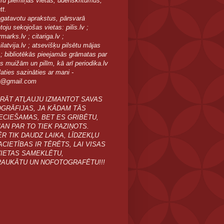
īru piemiņas vietas, ūdenskritumus,
tt.
agatavotu aprakstus, pārsvarā
oju sekojošas vietas: pilis.lv ;
arks.lv ; citariga.lv ;
latvija.lv ; atsevišķu pilsētu mājas
 ; bibliotēkās pieejamās grāmatas par
as muižām un pilīm, kā arī periodika.lv
aties sazināties ar mani -
e@gmail.com
RĀT ATĻAUJU IZMANTOT SAVAS
GRĀFIJAS, JA KĀDAM TĀS
ECIEŠAMAS, BET ES GRIBĒTU,
MAN PAR TO TIEK PAZIŅOTS.
R TIK DAUDZ LAIKA, LĪDZEKĻU
ACIETĪBAS IR TĒRĒTS, LAI VISAS
VIETAS SAMEKLĒTU,
AUKĀTU UN NOFOTOGRAFĒTU!!!