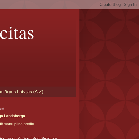
citas
as ārpus Latvijas (A-Z)
ani
ga Landsberga
īt manu pilno profilu
īšu un publicēšu fotogrāfijas par