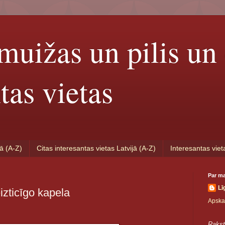
muižas un pilis un 
tas vietas
jā (A-Z)
Citas interesantas vietas Latvijā (A-Z)
Interesantas viet
Par m
Lī
izticīgo kapela
Apskat
Rakst