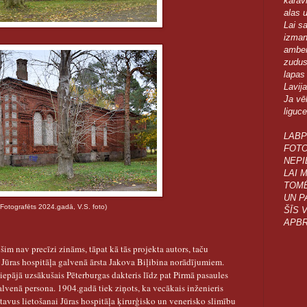
karav
alas u
Lai s
izmant
amberm
zudusi
lapas
Lavij
Ja vēl
liguc
LABP
FOTO
NEPI
LAI 
TOMĒ
UN P
adā, V.S. foto)
ŠĪS 
APBR
im nav precīzi zināms, tāpat kā tās projekta autors, taču
 Jūras hospitāļa galvenā ārsta Jakova Biļibina norādījumiem.
iepājā uzsākušais Pēterburgas dakteris līdz pat Pirmā pasaules
lvenā persona. 1904.gadā tiek ziņots, ka vecākais inženieris
tavus lietošanai Jūras hospitāļa ķirurģisko un venerisko slimību