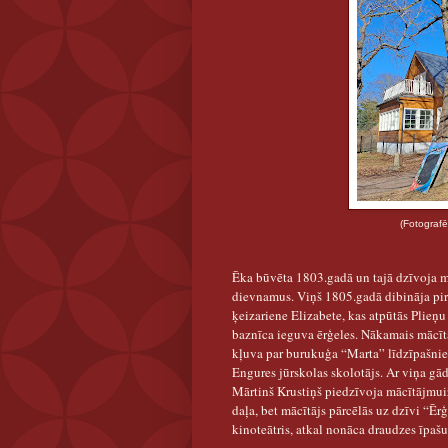
(Fotografēts 2024.gadā, L
Ēka būvēta 1803.gadā un tajā dzīvoja mā
dievnamus. Viņš 1805.gadā dibināja pir
ķeizariene Elizabete, kas atpūtās Plieņ
baznīca ieguva ērģeles. Nākamais mācītā
kļuva par burukuģa “Marta” līdzīpašniek
Engures jūrskolas skolotājs. Ar viņa g
Mārtinš Krustiņš piedzīvoja mācītājmui
daļa, bet mācītājs pārcēlās uz dzīvi “Ēr
kinoteātris, atkal nonāca draudzes īpaš