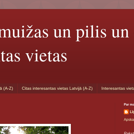
muižas un pilis un 
tas vietas
jā (A-Z)
Citas interesantas vietas Latvijā (A-Z)
Interesantas viet
Par m
Lī
Apskat
Rakst