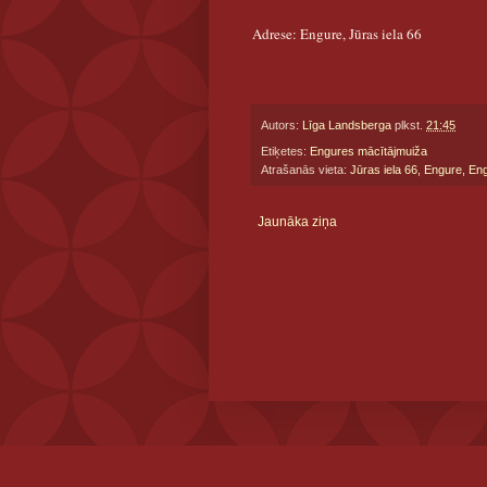
Adrese: Engure, Jūras iela 66
Autors:
Līga Landsberga
plkst.
21:45
Etiķetes:
Engures mācītājmuiža
Atrašanās vieta:
Jūras iela 66, Engure, En
Jaunāka ziņa