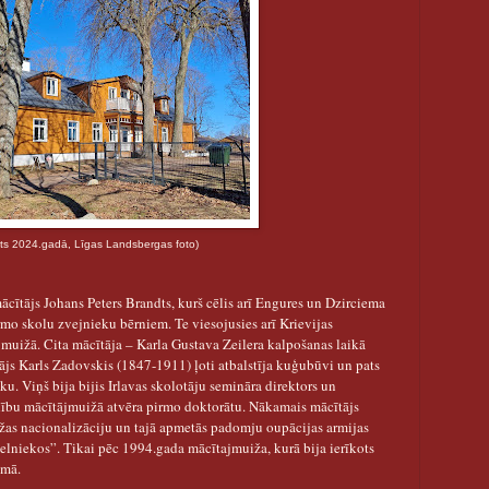
īgas Landsbergas foto)
cītājs Johans Peters Brandts, kurš cēlis arī Engures un Dzirciema
mo skolu zvejnieku bērniem. Te viesojusies arī Krievijas
u muižā. Cita mācītāja – Karla Gustava Zeilera kalpošanas laikā
js Karls Zadovskis (1847-1911) ļoti atbalstīja kuģubūvi un pats
u. Viņš bija bijis Irlavas skolotāju semināra direktors un
ādību mācītājmuižā atvēra pirmo doktorātu. Nākamais mācītājs
žas nacionalizāciju un tajā apmetās padomju oupācijas armijas
ģelniekos”. Tikai pēc 1994.gada mācītajmuiža, kurā bija ierīkots
umā.