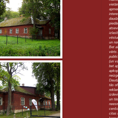
vietā
apmek
inter
daudz
piedā
atsev
izlas
vēstu
un nav
Bet ai
vērts 
publi
(un v
bet ap
apkopo
neizg
Daudzi
tās o
rekla
izdev
un tā
neesm
cenšo
citas 