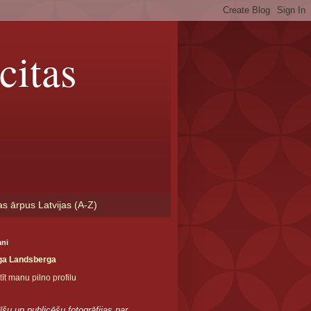
citas
as ārpus Latvijas (A-Z)
ani
ga Landsberga
īt manu pilno profilu
īšu un publicēšu fotogrāfijas par