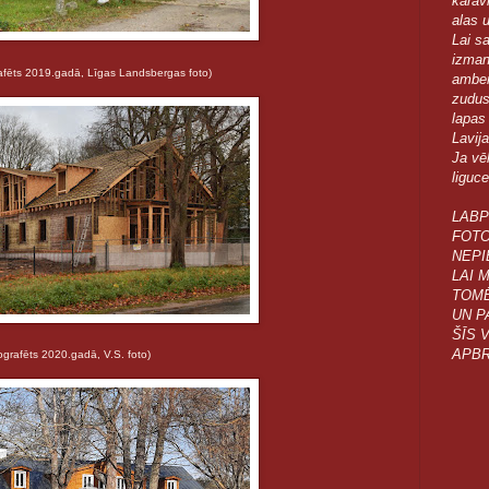
karav
alas u
Lai s
izmant
afēts 2019.gadā, Līgas Landsbergas foto)
amberm
zudusi
lapas
Lavij
Ja vēl
liguc
LABP
FOTO
NEPI
LAI 
TOMĒ
UN P
ŠĪS 
APBR
dā, V.S. foto)