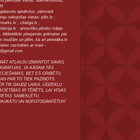
īru piemiņas vietas, ūdenskritumus,
tt.
agatavotu aprakstus, pārsvarā
oju sekojošas vietas: pilis.lv ;
arks.lv ; citariga.lv ;
latvija.lv ; atsevišķu pilsētu mājas
 ; bibliotēkās pieejamās grāmatas par
as muižām un pilīm, kā arī periodika.lv
aties sazināties ar mani -
e@gmail.com
RĀT ATĻAUJU IZMANTOT SAVAS
GRĀFIJAS, JA KĀDAM TĀS
ECIEŠAMAS, BET ES GRIBĒTU,
MAN PAR TO TIEK PAZIŅOTS.
R TIK DAUDZ LAIKA, LĪDZEKĻU
ACIETĪBAS IR TĒRĒTS, LAI VISAS
VIETAS SAMEKLĒTU,
AUKĀTU UN NOFOTOGRAFĒTU!!!