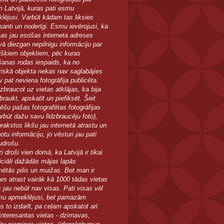
m Latvijā, kuras pati esmu
lējusi. Varbūt kādam tas liksies
esanti un noderīgi. Esmu ievērojusi, ka
as jau esošas interneta adreses
vā diezgan nepilnīgu informāciju par
išķiem objektiem, pēc kuras
īšanas rodas iespaids, ka no
riskā objekta nekas nav saglabājies
 pat neviena fotogrāfija publicēta.
zbraucot uz vietas atklājas, ka bija
braukt, apskatīt un piefiksēt. Šeit
cēšu pašas fotografētas fotogrāfijas
arbūt dažu savu līdzbraucēju foto),
rakstos likšu jau internetā atrastu un
tu informāciju, jo vēsturi jau pati
udrošu.
 droši vien domā, ka Latvijā ir tikai
ficiāli dažādās mājas lapās
mētās pilis un muižas. Bet man ir
ies atrast vairāk kā 1000 tādas vietas
s jau nebūt nav visas. Pati visas vēl
u apmeklējusi, bet pamazām
s to izdarīt, pa ceļam apskatot arī
interesantas vietas - dzirnavas,